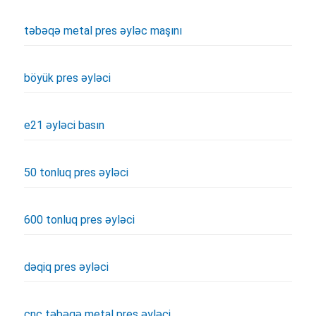
təbəqə metal pres əyləc maşını
böyük pres əyləci
e21 əyləci basın
50 tonluq pres əyləci
600 tonluq pres əyləci
dəqiq pres əyləci
cnc təbəqə metal pres əyləci