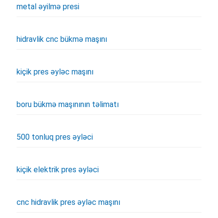
metal əyilmə presi
hidravlik cnc bükmə maşını
kiçik pres əyləc maşını
boru bükmə maşınının təlimatı
500 tonluq pres əyləci
kiçik elektrik pres əyləci
cnc hidravlik pres əyləc maşını