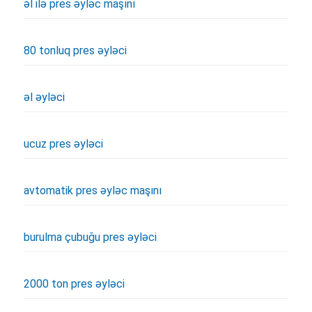
əl ilə pres əyləc maşını
80 tonluq pres əyləci
əl əyləci
ucuz pres əyləci
avtomatik pres əyləc maşını
burulma çubuğu pres əyləci
2000 ton pres əyləci