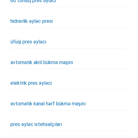
60 tonluq pres əyləci
hidravlik əyləc presi
üfüqi pres əyləci
avtomatik akril bükmə maşını
elektrik pres əyləci
avtomatik kanal hərf bükmə maşını
pres əyləc istehsalçıları