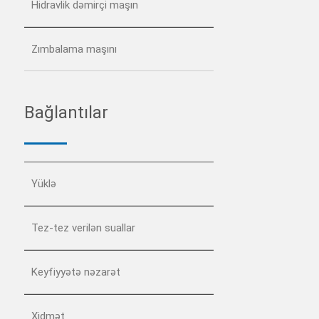
Hidravlik dəmirçi maşın
Zımbalama maşını
Bağlantılar
Yüklə
Tez-tez verilən suallar
Keyfiyyətə nəzarət
Xidmət