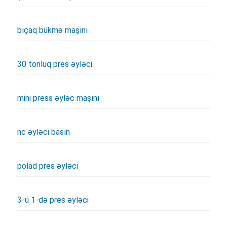
bıçaq bükmə maşını
30 tonluq pres əyləci
mini press əyləc maşını
nc əyləci basın
polad pres əyləci
3-ü 1-də pres əyləci