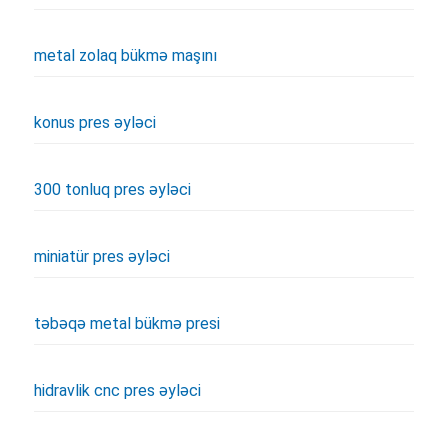
metal zolaq bükmə maşını
konus pres əyləci
300 tonluq pres əyləci
miniatür pres əyləci
təbəqə metal bükmə presi
hidravlik cnc pres əyləci