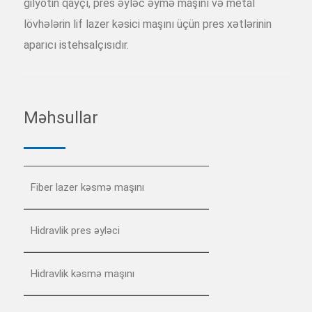
gilyotin qayçı, pres əyləc əymə maşını və metal
lövhələrin lif lazer kəsici maşını üçün pres xətlərinin
aparıcı istehsalçısıdır.
Məhsullar
Fiber lazer kəsmə maşını
Hidravlik pres əyləci
Hidravlik kəsmə maşını