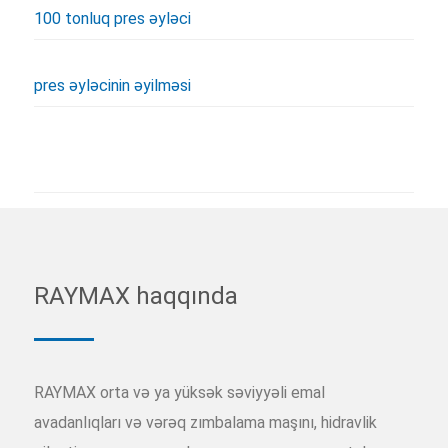
100 tonluq pres əyləci
pres əyləcinin əyilməsi
RAYMAX haqqında
RAYMAX orta və ya yüksək səviyyəli emal
avadanlıqları və vərəq zımbalama maşını, hidravlik