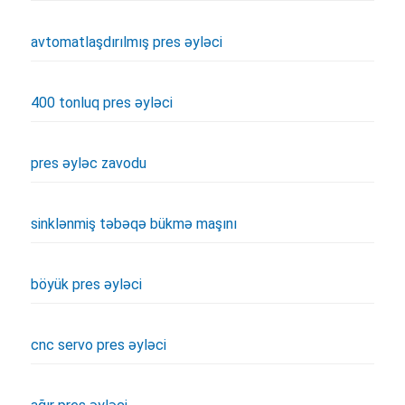
avtomatlaşdırılmış pres əyləci
400 tonluq pres əyləci
pres əyləc zavodu
sinklənmiş təbəqə bükmə maşını
böyük pres əyləci
cnc servo pres əyləci