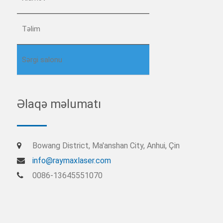
Təlim
Sərgi salonu
Əlaqə məlumatı
Bowang District, Ma'anshan City, Anhui, Çin
info@raymaxlaser.com
0086-13645551070