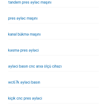
tandem pres əyləc maşını
pres əyləc maşını
kanal bükmə maşını
kəsmə pres əyləci
əyləci basın cnc arxa ölçü cihazı
wc67k əyləci basın
kiçik cnc pres əyləci