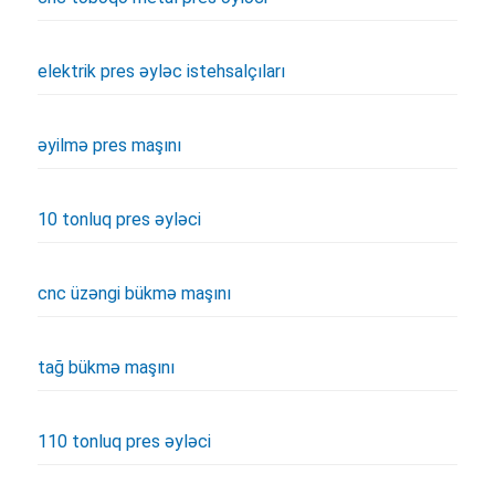
elektrik pres əyləc istehsalçıları
əyilmə pres maşını
10 tonluq pres əyləci
cnc üzəngi bükmə maşını
tağ bükmə maşını
110 tonluq pres əyləci