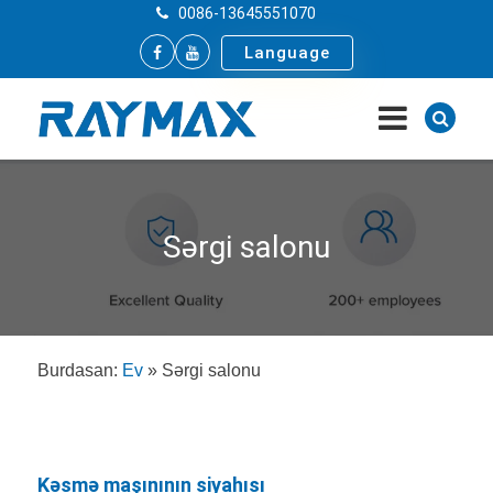
0086-13645551070
Language
Sərgi salonu
Burdasan:
Ev
»
Sərgi salonu
Kəsmə maşınının siyahısı