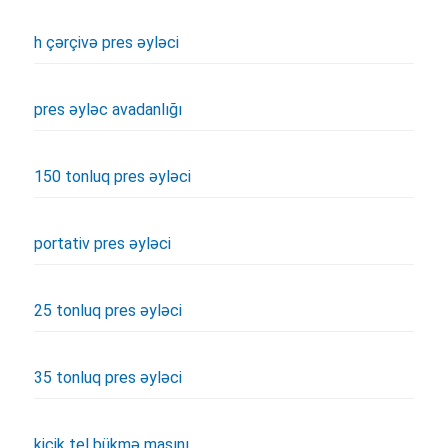
h çərçivə pres əyləci
pres əyləc avadanlığı
150 tonluq pres əyləci
portativ pres əyləci
25 tonluq pres əyləci
35 tonluq pres əyləci
kiçik tel bükmə maşını