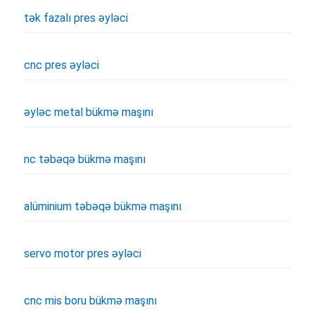
tək fazalı pres əyləci
cnc pres əyləci
əyləc metal bükmə maşını
nc təbəqə bükmə maşını
alüminium təbəqə bükmə maşını
servo motor pres əyləci
cnc mis boru bükmə maşını