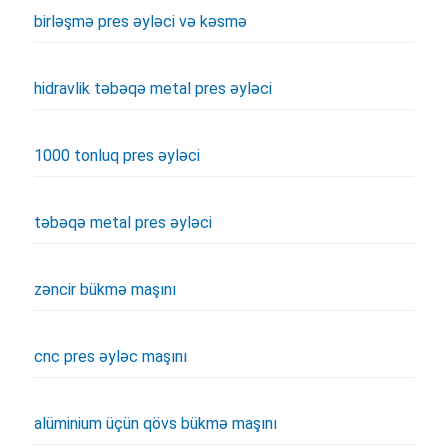
birləşmə pres əyləci və kəsmə
hidravlik təbəqə metal pres əyləci
1000 tonluq pres əyləci
təbəqə metal pres əyləci
zəncir bükmə maşını
cnc pres əyləc maşını
alüminium üçün qövs bükmə maşını