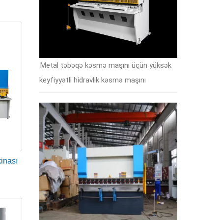
dır. Tipik olaraq, daha çox tutma ilə qoşalaşmış
Metal təbəqə kəsmə maşını üçün yüksək
aqlar yuxarı hərəkət edən rampa və aşağı sabit
keyfiyyətli hidravlik kəsmə maşını
i, bıçaqlar fırlanan təkərlərə bənzəyir - aşınma ilə
 ölçüsü və funksiyası olduğunu bilməlisiniz.
ratorlara dəqiqliklə ardıcıl, sürətli və səmərəli
inası
 ya dayanacaqlar operatora kömək etmək üçün