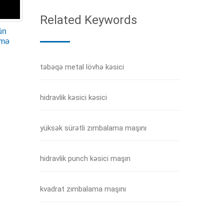
kəsmə maşını dərhal dayandırılmalıdır, yağ çəninin
Related Keywords
ün
smə
təbəqə metal lövhə kəsici
 dartılma dayanımının qalınlığı artır, maksimum
lınlığı 13 mm, Q235 polad lövhəsinin 8 mm kəsmə
hidravlik kəsici kəsici
yüksək sürətli zımbalama maşını
hidravlik punch kəsici maşın
kvadrat zımbalama maşını