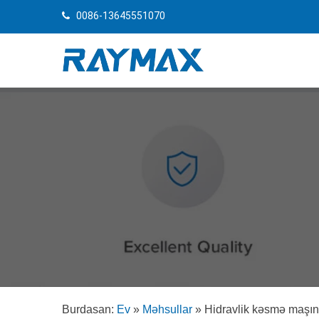
0086-13645551070
Burdasan:
Ev
»
Məhsullar
»
Hidravlik kəsmə maşın