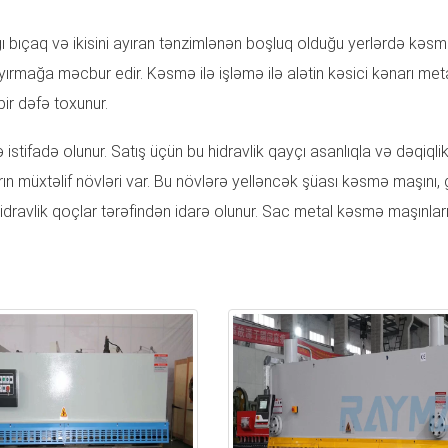
ğı bıçaq və ikisini ayıran tənzimlənən boşluq olduğu yerlərdə kəsm
ə ayırmağa məcbur edir. Kəsmə ilə işləmə ilə alətin kəsici kənarı 
bir dəfə toxunur.
 istifadə olunur. Satış üçün bu hidravlik qayçı asanlıqla və dəqiqli
ın müxtəlif növləri var. Bu növlərə yelləncək şüası kəsmə maşını, 
idravlik qoçlar tərəfindən idarə olunur. Sac metal kəsmə maşınla
stehsalçısı olaraq, bazarda çox sayda metal lövhə ölçülərini özü
yüksək intensivlikli metal istehsalı üçün tövsiyə olunur, çünki onla
iklər üçün yaxşı işləyirlər. Bundan əlavə, əməliyyat sıx təzyiq tələb
rlər. Maşınlar metalı müəyyən edilmiş forma və ölçülərə kəsən bir ne
ı olaraq müxtəlif ölçülərdə metal lövhələrə xidmət edə bilər.