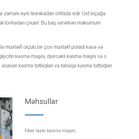
ə zamanı eyni texnikadan istifadə edir. Üst bıçağa
metalı lövhədən çıxarır. Bu baş verərkən maksimum
klə müxtəlif ölçülü bir çox müxtəlif poladı kəsə və
gilyotin kəsmə maşını, diyircəkli kəsmə maşını və s.
rı əsasən kəsmə tətbiqləri və təbəqə kəsmə tətbiqləri
ndə cəmləşdirən geniş çeşiddə hidravlik kəsmə
r sürətli, səssiz və davamlı işləmə qabiliyyətinə
Məhsullar
 edirsə, hidravlik qayçı ən yaxşısıdır. Onlar çox baxım
çə iti bıçaq dəsti ilə təchiz edilmişdir. Bu təbəqə
Fiber lazer kəsmə maşını