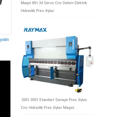
Maşın 80t 3d Servo Cnc Delem Elektrik
tmələrinə baxmayaraq, daha az yer tutur.
Hidravlik Pres Əyləc
arını və lövhələrini kəsmək üçün geniş istifadə
yotin
 geniş istifadə olunur. Kəsmə maşınları avtomobil,
adə olunur. Bundan əlavə, polad istehsalı,
200t 300t Standart Sənaye Pres Əyləc
Cnc Hidravlik Pres Əyləc Maşını