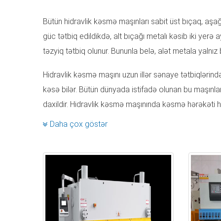
Bütün hidravlik kəsmə maşınları sabit üst bıçaq, aşa
güc tətbiq edildikdə, alt bıçağı metalı kəsib iki yer
təzyiq tətbiq olunur. Bununla belə, alət metala yalnız 
Hidravlik kəsmə maşını uzun illər sənaye tətbiqlərində
kəsə bilər. Bütün dünyada istifadə olunan bu maşınlar
daxildir. Hidravlik kəsmə maşınında kəsmə hərəkəti h
üçün istifadə olunur.
Daha çox göstər
RAYMAX, Çində ən yaxşı 10 hidravlik kəsmə maşını i
maşın modellərinə malikdir. Satış üçün hidravlik qayçı 
malikdirlər. Çoxlu metal istehsalı ilə məşğul olan fabr
tələb etmir, davamlı işləyəcəklər, sürətli və səssizdi
metal kəsmə maşınları istehsalçıdan və modeldən asıl