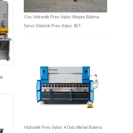
qramlaşdırıla bilir və operatorunuza əl ilə
Cnc Hidravlik Pres Əyləc Maşını Bükmə
Servo Elektrik Pres Əyləc 40T
və etibarlılığını təmin edən qabaqcıl inteqrasiya
mə
 90 dərəcə kəsilir. Bazarda bütün ölçülərdə metalları
. Kəsmə vuruşu iş səmərəliliyini artıra və bölmə
Hidravlik Pres Əyləc 4 Oxlu Metal Bükmə