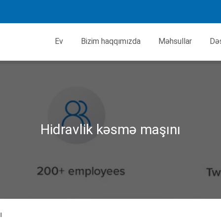
Ev
Bizim haqqımızda
Məhsullar
Də
Hidravlik kəsmə maşını
ı