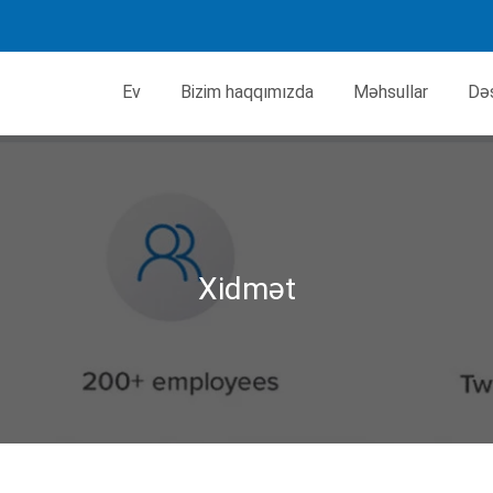
Ev
Bizim haqqımızda
Məhsullar
Də
Xidmət