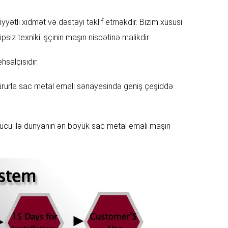
ətli xidmət və dəstəyi təklif etməkdir. Bizim xüsusi
z texniki işçinin maşın nisbətinə malikdir.
salçısıdır.
qürurla sac metal emalı sənayesində geniş çeşiddə
ücü ilə dünyanın ən böyük sac metal emalı maşın