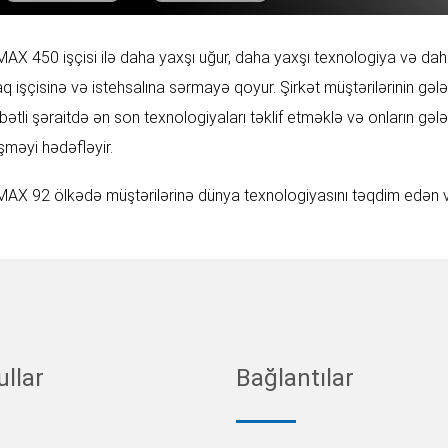
AX 450 işçisi ilə daha yaxşı uğur, daha yaxşı texnologiya və dah
aq işçisinə və istehsalına sərmayə qoyur. Şirkət müştərilərinin gəl
bətli şəraitdə ən son texnologiyaları təklif etməklə və onların gə
şməyi hədəfləyir.
AX 92 ölkədə müştərilərinə dünya texnologiyasını təqdim edən və 
llar
Bağlantılar