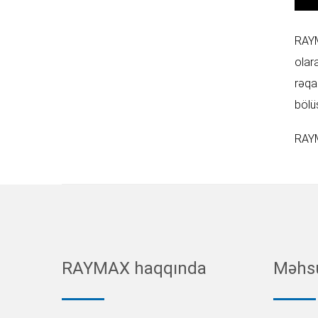
RAYM
olar
rəqa
bölü
RAYM
RAYMAX haqqında
Məhsu