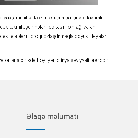
a yaxşı mühit əldə etmək üçün çalışır və davamlı
əcək təkmilləşdirmələrində təsirli olmağı və ən
ləcək tələblərini proqnozlaşdırmaqla böyük ideyaları
onlarla birlikdə böyüyən dünya səviyyəli brenddir.
Əlaqə məlumatı