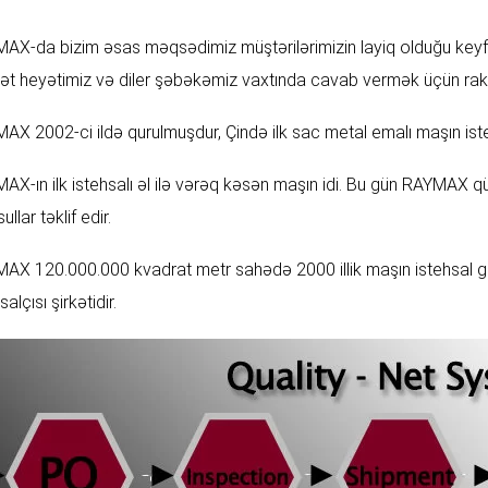
AX-da bizim əsas məqsədimiz müştərilərimizin layiq olduğu keyfiyy
ət heyətimiz və diler şəbəkəmiz vaxtında cavab vermək üçün rakipsi
AX 2002-ci ildə qurulmuşdur, Çində ilk sac metal emalı maşın isteh
AX-ın ilk istehsalı əl ilə vərəq kəsən maşın idi. Bu gün RAYMAX 
llar təklif edir.
AX 120.000.000 kvadrat metr sahədə 2000 illik maşın istehsal g
salçısı şirkətidir.