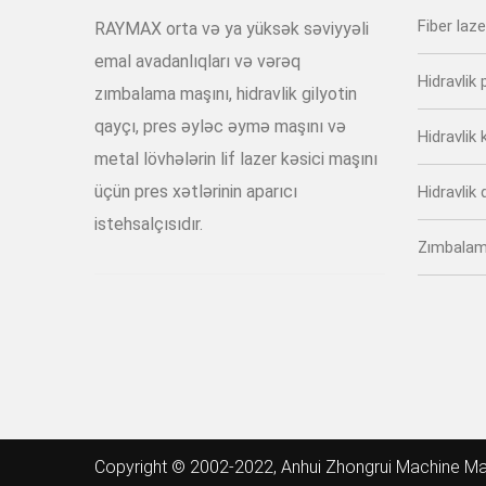
Fiber laz
RAYMAX orta və ya yüksək səviyyəli
emal avadanlıqları və vərəq
Hidravlik 
zımbalama maşını, hidravlik gilyotin
qayçı, pres əyləc əymə maşını və
Hidravlik
metal lövhələrin lif lazer kəsici maşını
üçün pres xətlərinin aparıcı
Hidravlik
istehsalçısıdır.
Zımbalam
Copyright © 2002-2022, Anhui Zhongrui Machine Man