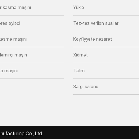
er kəsmə maşını
Yüklə
pres əyləci
Tez-tez verilən suallar
 kəsmə maşını
Keyfiyyətə nəzarət
 dəmirçi maşın
Xidmət
a maşını
Təlim
Sərgi salonu
ufacturing Co., Ltd.