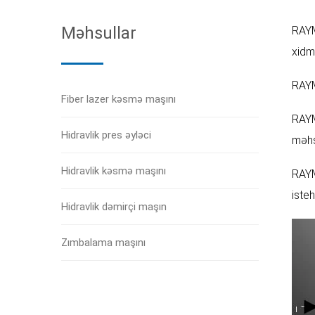
Məhsullar
RAYM
xidm
RAYM
Fiber lazer kəsmə maşını
RAYM
Hidravlik pres əyləci
məhsu
Hidravlik kəsmə maşını
RAYM
isteh
Hidravlik dəmirçi maşın
Zımbalama maşını