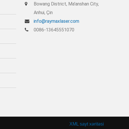
Bowang District, Ma'anshan City,
Anhui, Çin
info@raymaxlaser.com
0086-13645551070
XML sayt xəritəsi