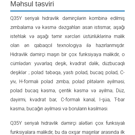
Məhsul təsviri
Q35Y seriyalı hidravlik dəmirçilərin kombinə edilmiş
zımbalama və kəsmə dəzgahları asan istismar, aşağı
istehlak və aşağı təmir xərcləri üstünlüklərinə malik
olan ən qabaqcıl texnologiya ilə hazırlanmışdır.
Hidravlik dəmirçi maşın bir çox funksiyaya malikdir, o
cümlədən: yuvarlaq deşik, kvadrat dəlik, düzbucaqlı
deşiklər ; polad təbəqə, yastı polad, bucaq polad, C-
yiv, H-formalı polad zımba; polad plitələrin əyilməsi;
polad bucaq kəsmə, çentik kəsmə və əyilmə; Düz,
dəyirmi, kvadrat bar, C-formalı kanal, I-şüa, T-bar
kəsmə; bucağın əyilməsi və boruların kəsilməsi.
Q35Y seriyalı hidravlik dəmirçi alətləri çox funksiyalı
funksiyalara malikdir, bu da oxşar maşınlar arasında ilk