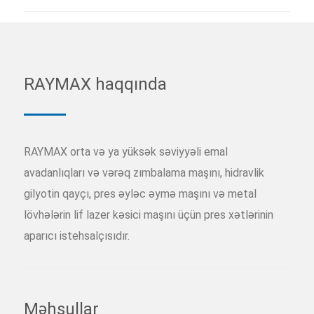
RAYMAX haqqında
RAYMAX orta və ya yüksək səviyyəli emal
avadanlıqları və vərəq zımbalama maşını, hidravlik
gilyotin qayçı, pres əyləc əymə maşını və metal
lövhələrin lif lazer kəsici maşını üçün pres xətlərinin
aparıcı istehsalçısıdır.
Məhsullar