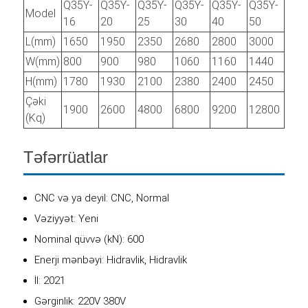
Q35Y-
Q35Y-
Q35Y-
Q35Y-
Q35Y-
Q35Y-
Model
16
20
25
30
40
50
L(mm)
1650
1950
2350
2680
2800
3000
W(mm)
800
900
980
1060
1160
1440
H(mm)
1780
1930
2100
2380
2400
2450
Çəki
1900
2600
4800
6800
9200
12800
(Kq)
Təfərrüatlar
CNC və ya deyil: CNC, Normal
Vəziyyət: Yeni
Nominal qüvvə (kN): 600
Enerji mənbəyi: Hidravlik, Hidravlik
İl: 2021
Gərginlik: 220V 380V