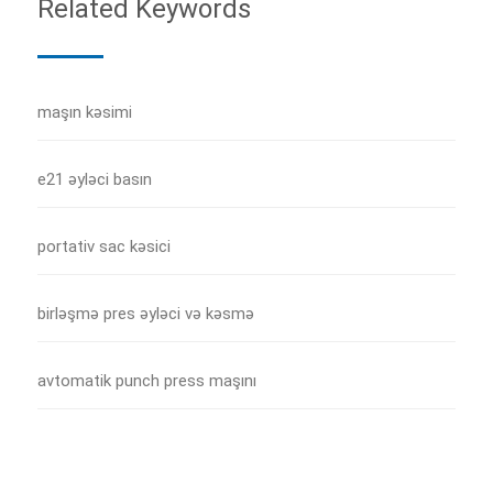
Related Keywords
maşın kəsimi
e21 əyləci basın
portativ sac kəsici
birləşmə pres əyləci və kəsmə
avtomatik punch press maşını