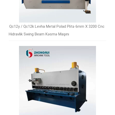
Qc12y / Qc12k Levha Metal Polad Plitə 6mm X 3200 Cnc
Hidravlik Swing Beam Kəsmə Maşını