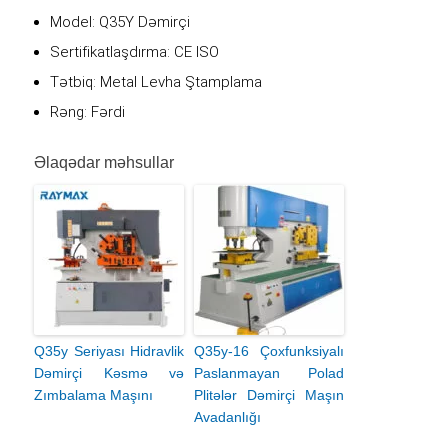
Model: Q35Y Dəmirçi
Sertifikatlaşdırma: CE ISO
Tətbiq: Metal Levha Ştamplama
Rəng: Fərdi
Əlaqədar məhsullar
Q35y Seriyası Hidravlik
Q35y-16 Çoxfunksiyalı
Dəmirçi Kəsmə və
Paslanmayan Polad
Zımbalama Maşını
Plitələr Dəmirçi Maşın
Avadanlığı