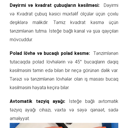
Dəyirmi və kvadrat çubuqların kəsilməsi:
Dəyirmi
və Kvadrat çubuq kəsici müxtəlif ölçülər üçün çoxlu
deşiklərə malikdir. Təmiz kvadrat kəsmə üçün
tənzimlənən tutma. İsteğe bağlı kanal və şüa qayçıları
mövcuddur.
Polad lövhə və bucaqlı polad kəsmə:
Tənzimlənən
tutacaqda polad lövhələrin və 45° bucaqların dəqiq
kəsilməsini təmin edə bilən bir neçə görünən dəlik var.
Tərəzi və tənzimlənən lövhələr olan iş masası bucaq
kəsilməsini həyata keçirə bilər.
Avtomatik təzyiq ayağı:
İsteğe bağlı avtomatik
təzyiq ayağı cihazı, vaxta və səyə qənaət, sadə
əməliyyat.