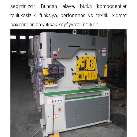
seçiminizdir. Bundan əlavə, bütün komponentlər
təhlükəsizlik, funksiya, performans və texniki xidmət
baxımından ən yüksək keyfiyyətə malikdir.