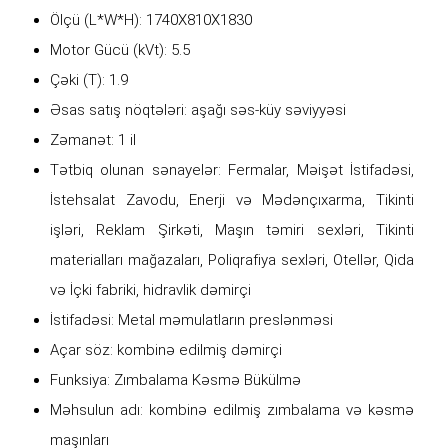
Ölçü (L*W*H): 1740X810X1830
Motor Gücü (kVt): 5.5
Çəki (T): 1.9
Əsas satış nöqtələri: aşağı səs-küy səviyyəsi
Zəmanət: 1 il
Tətbiq olunan sənayelər: Fermalar, Məişət İstifadəsi,
İstehsalat Zavodu, Enerji və Mədənçıxarma, Tikinti
işləri, Reklam Şirkəti, Maşın təmiri sexləri, Tikinti
materialları mağazaları, Poliqrafiya sexləri, Otellər, Qida
və İçki fabriki, hidravlik dəmirçi
İstifadəsi: Metal məmulatların preslənməsi
Açar söz: kombinə edilmiş dəmirçi
Funksiya: Zımbalama Kəsmə Bükülmə
Məhsulun adı: kombinə edilmiş zımbalama və kəsmə
maşınları