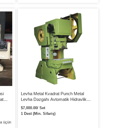
naqlı
tanınır. O, solenoid klapan vasitəsilə silindrə
daxil olmaq üçün sıxılmış hava pompası
övhələr
tərəfindən təmin edilən sıxılmış havadan
niz
istifadə edir, mili aşağıya doğru hərəkət
n edir.
etdirmək üçün pistonu milin üzərinə sürür və
radan
bu, impuls yaradır, sonra isə iş parçası...
si
Levha Metal Kvadrat Punch Metal
at
Levha Dəzgahı Avtomatik Hidravlik
əti
Levha Metal Kvadrat Delikli Zərbə
$7,000.00/ Set
Maşını Metal Boru Delikli Pres Kiçik
1 Dəst (Min. Sifariş)
Delik Açma Maşını
ma üçün