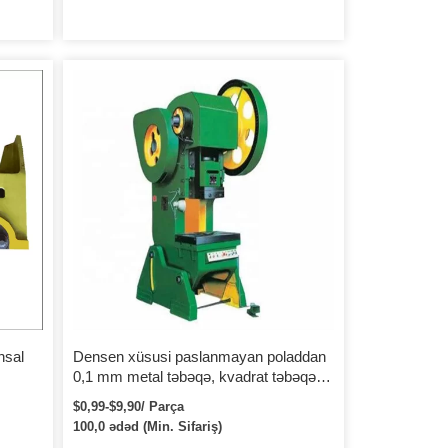
hsal
Densen xüsusi paslanmayan poladdan
0,1 mm metal təbəqə, kvadrat təbəqə
metal deşik, avtomat qabıq istehsalı
$0,99-$9,90/ Parça
100,0 ədəd (Min. Sifariş)