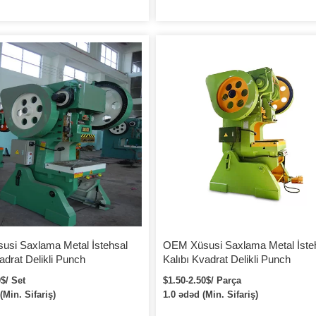
si Saxlama Metal İstehsal
OEM Xüsusi Saxlama Metal İste
adrat Delikli Punch
Kalıbı Kvadrat Delikli Punch
$/ Set
$1.50-2.50$/ Parça
(Min. Sifariş)
1.0 ədəd (Min. Sifariş)