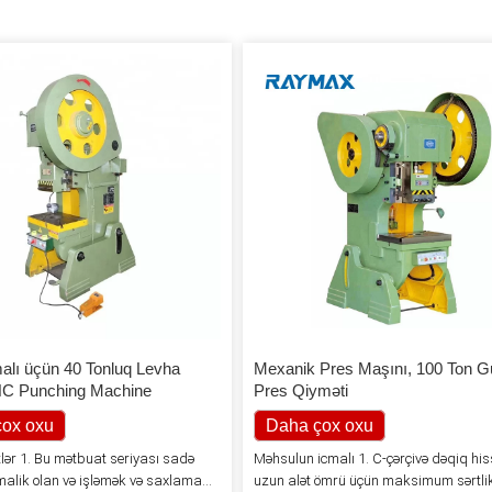
alı üçün 40 Tonluq Levha
Mexanik Pres Maşını, 100 Ton G
NC Punching Machine
Pres Qiyməti
ox oxu
Daha çox oxu
lər 1. Bu mətbuat seriyası sadə
Məhsulun icmalı 1. C-çərçivə dəqiq his
alik olan və işləmək və saxlamaq
uzun alət ömrü üçün maksimum sərtlik