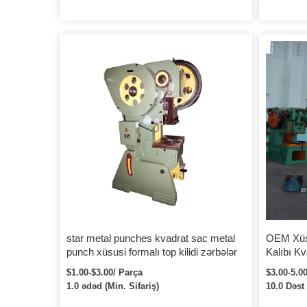
star metal punches kvadrat sac metal
OEM Xüsu
punch xüsusi formalı top kilidi zərbələr
Kalıbı Kv
$1.00-$3.00/ Parça
$3.00-5.00
1.0 ədəd (Min. Sifariş)
10.0 Dəst 