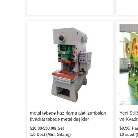
metal təbəqə hazırlama aləti zımbaları,
Yeni Sti
kvadrat təbəqə metal deşiklər
və Kvadr
$10.00-$50.00/ Set
$0.50/ Pa
1.0 Dəst (Min. Sifariş)
10 ədəd (M