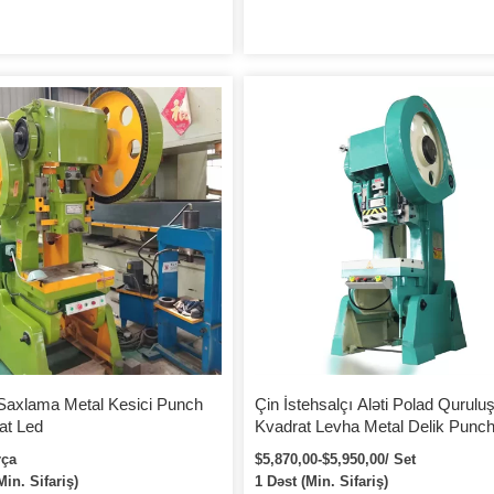
l Saxlama Metal Kesici Punch
Çin İstehsalçı Aləti Polad Qurulu
at Led
Kvadrat Levha Metal Delik Punc
rça
$5,870,00-$5,950,00/ Set
in. Sifariş)
1 Dəst (Min. Sifariş)