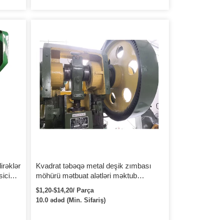
araq
rac
caq.
ma üçün
araq
irəklər
Kvadrat təbəqə metal deşik zımbası
ici
möhürü mətbuat alətləri məktub
zımbası
$1,20-$14,20/ Parça
10.0 ədəd (Min. Sifariş)