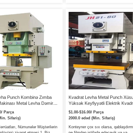
 olan, hamar işləməyə, aşağı təsirə
minimum əyilmə təmin edir. Polad qay
əsə nail olan fırlanan açar müsbət
çərçivə, yüksək sərtlik və daha az
ul edir. 2. J23-25 açıq tipli meylli
deformasiyaya malik Kompakt. Qalın l
ı tez-tez istifadə olunan sürüşmə
və böyük sütunlar sizə tələbkar tətbiqi
s ...
üçün lazım olan sabit platformanı təmi
2. Təkmilləşdirmə üçün vibrasiyanı a
qaldıran geniş korpus çərçivəsi…
evha Punch Kombinə Zımba
Kvadrat Levha Metal Punch Xüsu
kinası Metal Levha Dəmirçi
Yüksək Keyfiyyətli Elektrik Kvadr
k Zımba və Kəsmə Dəmir İşçisi
Levha Metal Punch İstehsal Xidm
0/ Parça
$1.00-$16.00/ Parça
in. Sifariş)
2000.0 ədəd (Min. Sifariş)
ərrüatları, Nümunələr Müştərilərin
Konteyner çox sıx olarsa, qablaşdır
nlüyünü ziyarət etməsi 1. Biz
pe filmdən istifadə edəcəyik və ya