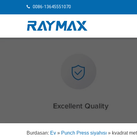
0086-13645551070
Burdasan:
Ev
»
Punch Press siyahısı
»
kvadrat me