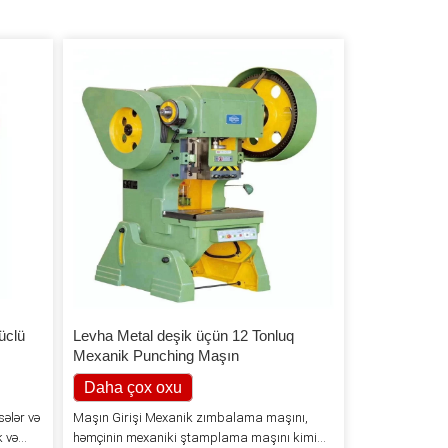
üclü
Levha Metal deşik üçün 12 Tonluq
Mexanik Punching Maşın
Daha çox oxu
sələr və
Maşın Girişi Mexanik zımbalama maşını,
 və
həmçinin mexaniki ştamplama maşını kimi