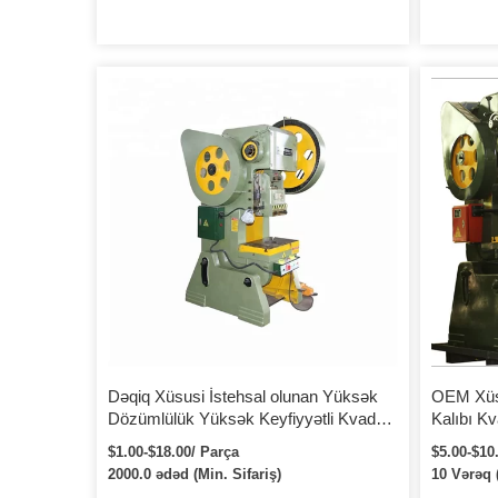
Dəqiq Xüsusi İstehsal olunan Yüksək
OEM Xüsu
Dözümlülük Yüksək Keyfiyyətli Kvadrat
Kalıbı Kv
Levha Metal Delikli Punch
$1.00-$18.00/ Parça
$5.00-$10
2000.0 ədəd (Min. Sifariş)
10 Vərəq (