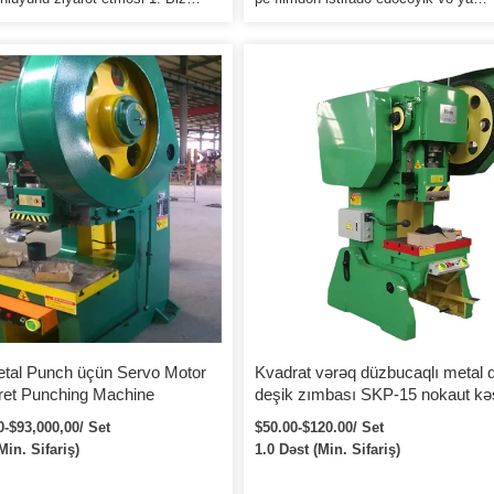
rıcı CNC Punching Maşın
müştərilərin xüsusi tələbinə uyğun ol
sıyıq 2. Bureau Veritas
qablaşdıracağıq. Avropa ölkələrinə ix
laşdırma Təftiş Təşkilatı tərəfindən
edilərsə, taxta qutu fumiqasiya oluna
. 4.Rəqabətli qiymətlə ən yaxşı
Konteyner çox sıx olarsa, qablaşdır
və ən yaxşı xidmət. Hər hansı bir
pe filmdən istifadə edəcəyik və ya
varsa, zavodumuza xoş gəlmisiniz
müştərilərin xüsusi tələbinə uyğun ol
 səmimi xidməti göstərəcəyik.
qablaşdıracağıq.
tal Punch üçün Servo Motor
Kvadrat vərəq düzbucaqlı metal d
et Punching Machine
deşik zımbası SKP-15 nokaut kəs
zımba aləti
0-$93,000,00/ Set
$50.00-$120.00/ Set
Min. Sifariş)
1.0 Dəst (Min. Sifariş)