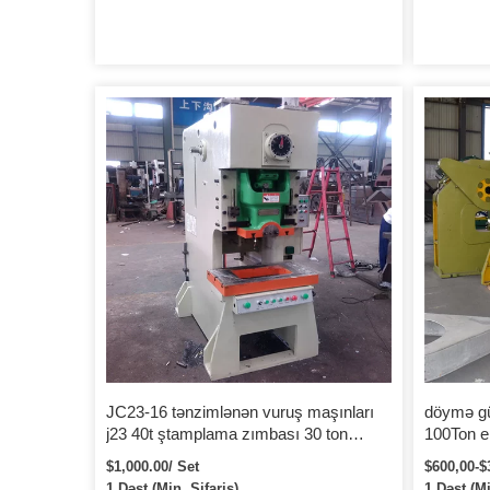
JC23-16 tənzimlənən vuruş maşınları
döymə gü
j23 40t ştamplama zımbası 30 ton
100Ton el
zımbalama 20 10 50 ton güc pres
formalaş
$1,000.00/ Set
$600,00-$
maşını
C çərçiv
1 Dəst (Min. Sifariş)
1 Dəst (Mi