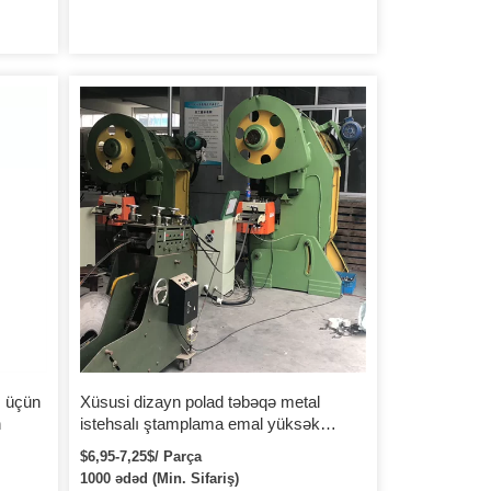
ş üçün
Xüsusi dizayn polad təbəqə metal
h
istehsalı ştamplama emal yüksək
dəqiqlikli avtomobil kvadrat sac zımbası
$6,95-7,25$/ Parça
1000 ədəd (Min. Sifariş)