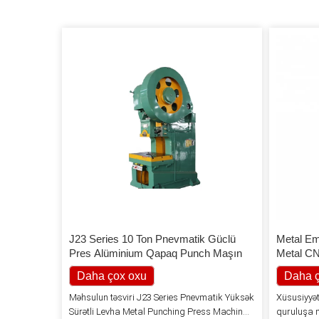
J23 Series 10 Ton Pnevmatik Güclü
Metal Em
Pres Alüminium Qapaq Punch Maşın
Metal C
Daha çox oxu
Daha ç
Məhsulun təsviri J23 Series Pnevmatik Yüksək
Xüsusiyyət
Sürətli Levha Metal Punching Press Machine
quruluşa m