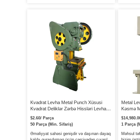
Perforating Machine 1. polad qaynaq
üçün rahat
gövdəsi, yaxşı sərtlik, daha sabit dəqiqlik. 2.
və aşağı s
Krank mili uzununa, yığcam quruluş, gözəl
muftanı qəb
görünüş. 3. Elektrik tənzimlənməsinə nail
pres maşın
olmaq üçün qəlib hündürlüyü, rəqəmsal
rulmanı (mi
displey tənzimlənməsi hündürlüyü. 4.
Düzbucaqlı altıbucaqlı uzadılmış relsli sürgü,
bürünc…
Kvadrat Levha Metal Punch Xüsusi
Metal L
Kvadrat Deliklər Zərbə Hissləri Levha
Kəsmə Ma
Metal Delikli Punch
Hidravli
$2.60/ Parça
$14,980.0
50 Parça (Min. Sifariş)
1 Parça (M
Əməliyyat sahəsi genişdir və daşınan dayaq
Məhsul təf
kalıbı quraşdırmaq üçün çərçivədən çıxarıla
bizim üstü