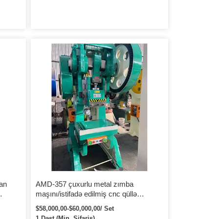
an
AMD-357 çuxurlu metal zımba
maşını/istifadə edilmiş cnc qüllə
ch
zımbası maşını
$58,000,00-$60,000,00/ Set
1 Dəst (Min. Sifariş)