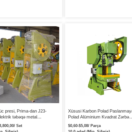
c presi, Prima-dan J23-
Xüsusi Karbon Polad Paslanmay
ektrik təbəqə metal
Polad Alüminium Kvadrat Zərbə
dırma maşını, deşik zımbası.
Hissələri Levha Metal Delikli Pun
3,800,00/ Set
$0,60-$5,08/ Parça
ə zımbalama maşınları
metal istehsalı
n. Sifariş)
10.0 ədəd (Min. Sifariş)