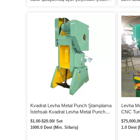
bilər. Debriyaj təlimatının dəqiq yerinə
Çində Apa
yetirilməsini təmin etmək üçün ikiqat
İstehsalçı
təhlükəsizlik klapanından istifadə edin.
Sertifikat
Əməliyyat təhlükəsizliyini təmin etmək üçün
yoxlanılır
qoruyucu hasar və təhlükəsizlik kilidi.
keyfiyyət 
sualınız 
və sizə ən
Kvadrat Levha Metal Punch Ştamplama
Levha Me
İstehsalı Kvadrat Levha Metal Punch
CNC Turr
Levha Metal İstehsal Hissəsinin Emalı
$1.00-$20.00/ Set
$75,000,0
İstehsalı
1000.0 Dəst (Min. Sifariş)
1.0 Dəst (