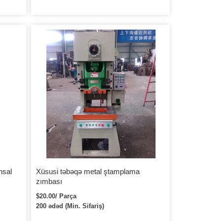
hsal
Xüsusi təbəqə metal ştamplama
zımbası
$20.00/ Parça
200 ədəd (Min. Sifariş)